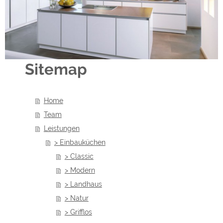
Sitemap
Home
Team
Leistungen
> Einbauküchen
> Classic
> Modern
> Landhaus
> Natur
> Grifflos