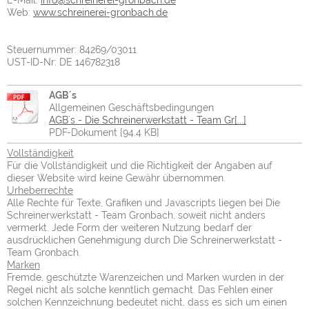
E-Mail:
info@schreinerei-gronbach.de
Web:
www.schreinerei-gronbach.de
Steuernummer: 84269/03011
UST-ID-Nr: DE 146782318
AGB´s
Allgemeinen Geschäftsbedingungen
AGB´s - Die Schreinerwerkstatt - Team Gr[...]
PDF-Dokument [94.4 KB]
Vollständigkeit
Für die Vollständigkeit und die Richtigkeit der Angaben auf
dieser Website wird keine Gewähr übernommen.
Urheberrechte
Alle Rechte für Texte, Grafiken und Javascripts liegen bei Die
Schreinerwerkstatt - Team Gronbach, soweit nicht anders
vermerkt. Jede Form der weiteren Nutzung bedarf der
ausdrücklichen Genehmigung durch Die Schreinerwerkstatt -
Team Gronbach.
Marken
Fremde, geschützte Warenzeichen und Marken wurden in der
Regel nicht als solche kenntlich gemacht. Das Fehlen einer
solchen Kennzeichnung bedeutet nicht, dass es sich um einen